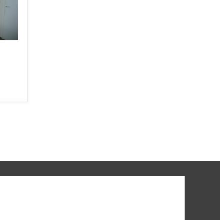
ns
nterieur
sings/