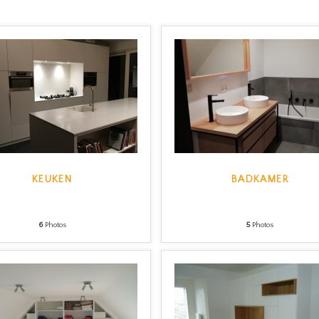
KEUKEN
BADKAMER
6
Photos
5
Photos