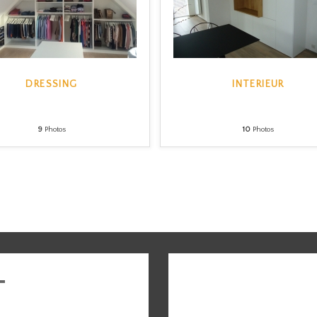
PG
DRESSING
INTERIEUR
Creatio
9
Photos
10
Photos
PG Creations staat garant voor ALLE i
werk: maatmeubilair/ keukens/ dres
badkamers
T